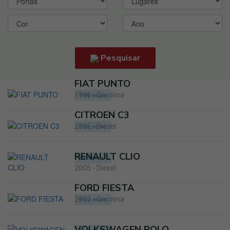
Pesquisar
FIAT PUNTO
1998 - Gasolina
Para peças
CITROEN C3
2005 - Diesel
Para peças
RENAULT CLIO
Para peças
2005 - Diesel
FORD FIESTA
2002 - Gasolina
Para peças
VOLKSWAGEN POLO