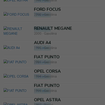
1995 - Gasolina
Para peças
FORD FOCUS
2000 - Gasolina
Para peças
RENAULT MEGANE
Para peças
2000 - Gasolina
AUDI A4
1995 - Gasolina
Para peças
FIAT PUNTO
2001 - Gasolina
Para peças
OPEL CORSA
1994 - Gasolina
Para peças
FIAT PUNTO
1999 - Gasolina
Para peças
OPEL ASTRA