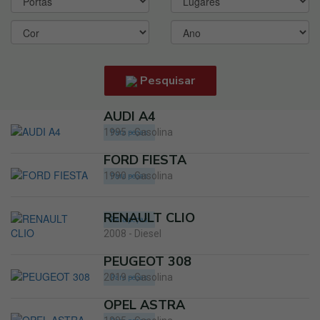
Pesquisar
AUDI A4
1995 - Gasolina
Para peças
FORD FIESTA
1990 - Gasolina
Para peças
RENAULT CLIO
Para peças
2008 - Diesel
PEUGEOT 308
2019 - Gasolina
Para peças
OPEL ASTRA