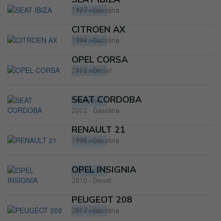
1997 - Gasolina
Para peças
CITROEN AX
1994 - Gasolina
Para peças
OPEL CORSA
2012 - Diesel
Para peças
SEAT CORDOBA
Para peças
2002 - Gasolina
RENAULT 21
1990 - Gasolina
Para peças
OPEL INSIGNIA
Para peças
2010 - Diesel
PEUGEOT 208
2017 - Gasolina
Para peças