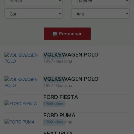
Pesquisar
VOLKSWAGEN POLO
Para peças
1997 - Gasolina
VOLKSWAGEN POLO
Para peças
1997 - Gasolina
FORD FIESTA
1998 - Diesel
Para peças
FORD PUMA
1999 - Gasolina
Para peças
SEAT IBIZA