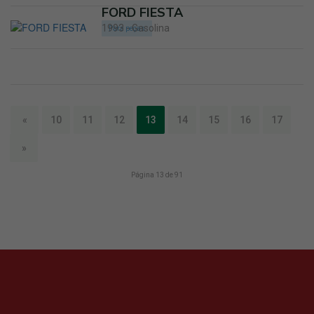
FORD FIESTA
1993 - Gasolina
Para peças
«
10
11
12
13
14
15
16
17
»
Página 13 de 91