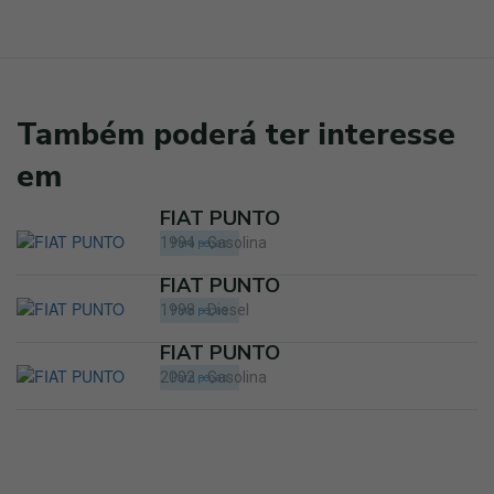
Também poderá ter interesse
em
FIAT PUNTO
1994 - Gasolina
Para peças
FIAT PUNTO
1998 - Diesel
Para peças
FIAT PUNTO
2002 - Gasolina
Para peças