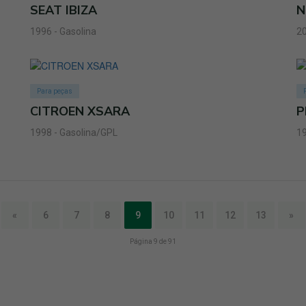
SEAT IBIZA
N
1996 - Gasolina
20
Para peças
CITROEN XSARA
P
1998 - Gasolina/GPL
19
«
6
7
8
9
10
11
12
13
»
Página 9 de 91