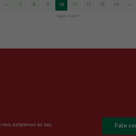
«
7
8
9
10
11
12
13
14
»
Página 10 de 91
Fale c
e-nos, estaremos ao seu