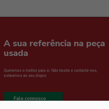
A sua referência na peça
usada
Queremos o melhor para si. Não hesite e contacte-nos,
estaremos ao seu dispor.
Fale connosco