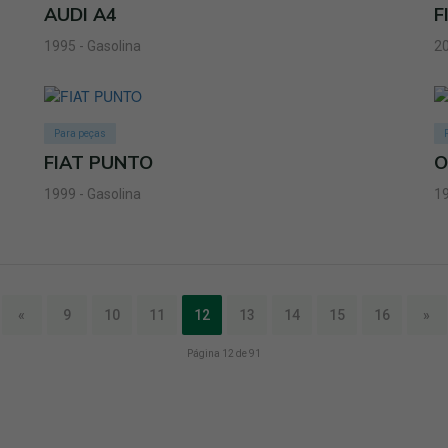
AUDI A4
F
1995 - Gasolina
20
Para peças
FIAT PUNTO
O
1999 - Gasolina
19
«
9
10
11
12
13
14
15
16
»
Página 12 de 91