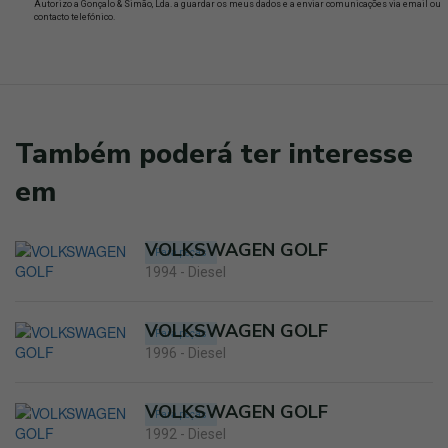
Autorizo a Gonçalo & Simão, Lda. a guardar os meus dados e a enviar comunicações via email ou
contacto telefónico.
Também poderá ter interesse
em
VOLKSWAGEN GOLF
Para peças
1994 - Diesel
VOLKSWAGEN GOLF
Para peças
1996 - Diesel
VOLKSWAGEN GOLF
Para peças
1992 - Diesel