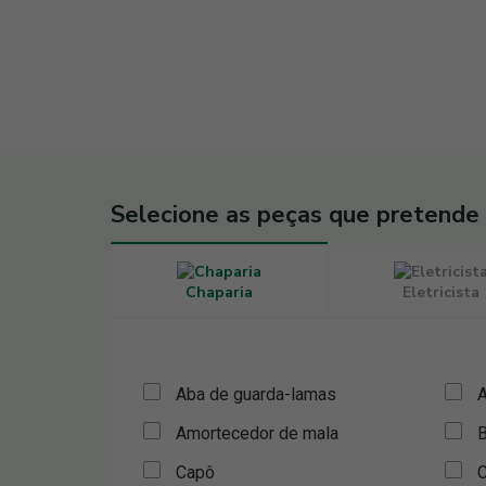
Selecione as peças que pretende
Chaparia
Eletricista
Aba de guarda-lamas
A
Amortecedor de mala
B
Capô
C