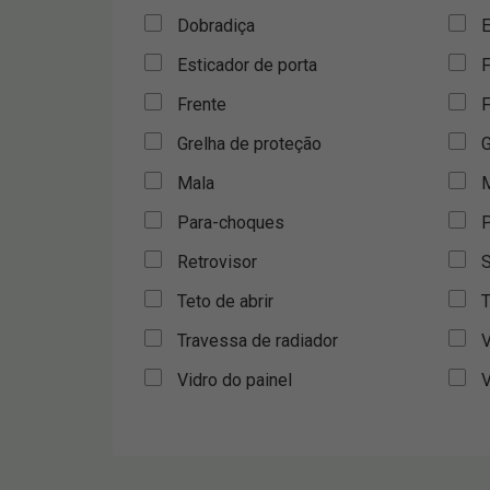
Dobradiça
E
Esticador de porta
F
Frente
F
Grelha de proteção
G
Mala
M
Para-choques
P
Retrovisor
S
Teto de abrir
T
Travessa de radiador
V
Vidro do painel
V