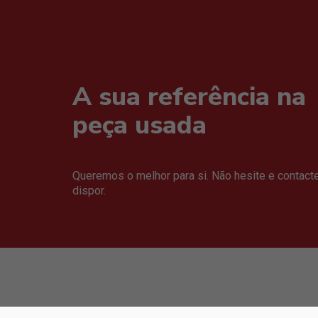
A sua referência na
peça usada
Queremos o melhor para si. Não hesite e contact
dispor.