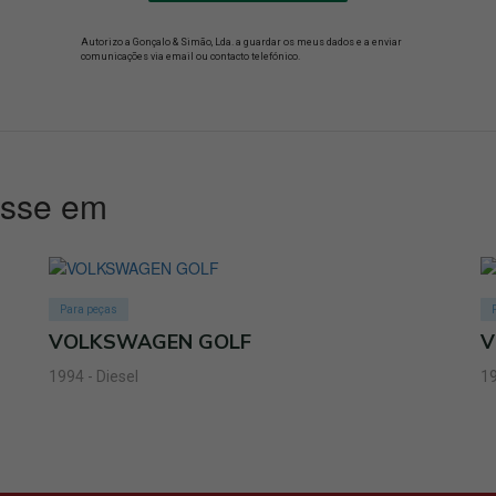
Autorizo a Gonçalo & Simão, Lda. a guardar os meus dados e a enviar
comunicações via email ou contacto telefónico.
esse em
Para peças
VOLKSWAGEN GOLF
V
1994 - Diesel
19