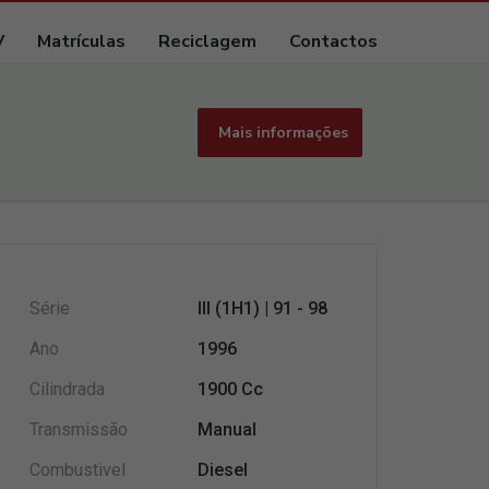
V
Matrículas
Reciclagem
Contactos
Mais informações
Série
III (1H1) | 91 - 98
Ano
1996
Cilindrada
1900 Cc
Transmissão
Manual
Combustivel
Diesel