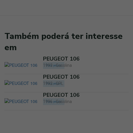
Também poderá ter interesse
em
PEUGEOT 106
1993 - Gasolina
Para peças
PEUGEOT 106
1992 - GPL
Para peças
PEUGEOT 106
1996 - Gasolina
Para peças