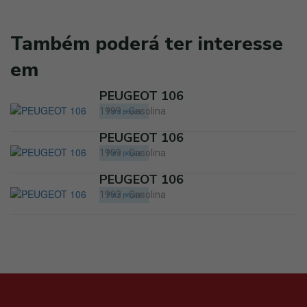
Também poderá ter interesse
em
PEUGEOT 106
1999 - Gasolina
Para peças
PEUGEOT 106
1999 - Gasolina
Para peças
PEUGEOT 106
1993 - Gasolina
Para peças