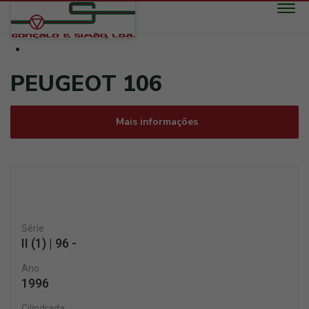
Toggle n
PEUGEOT 106
Mais informações
Série
II (1) | 96 -
Ano
1996
Cilindrada