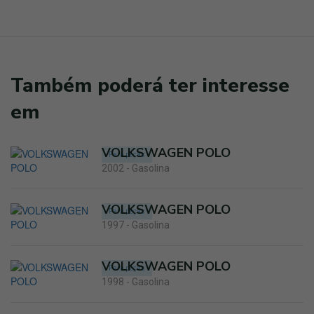
Também poderá ter interesse
em
VOLKSWAGEN POLO
Para peças
2002 - Gasolina
VOLKSWAGEN POLO
Para peças
1997 - Gasolina
VOLKSWAGEN POLO
Para peças
1998 - Gasolina