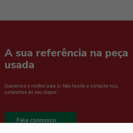
A sua referência na peça
usada
Queremos o melhor para si. Não hesite e contacte-nos,
estaremos ao seu dispor.
Fale connosco