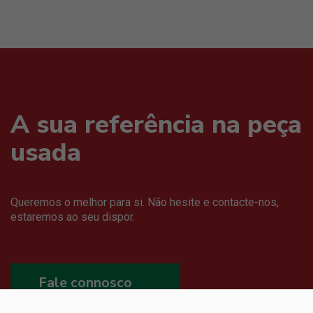
A sua referência na peça
usada
Queremos o melhor para si. Não hesite e contacte-nos,
estaremos ao seu dispor.
Fale connosco