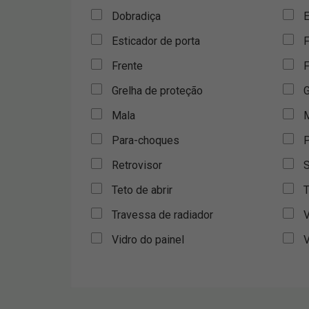
Dobradiça
E
Esticador de porta
F
Frente
F
Grelha de proteção
G
Mala
M
Para-choques
P
Retrovisor
S
Teto de abrir
T
Travessa de radiador
V
Vidro do painel
V