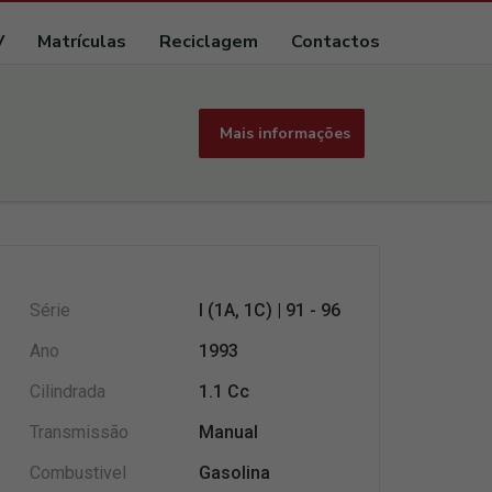
V
Matrículas
Reciclagem
Contactos
Mais informações
Série
I (1A, 1C) | 91 - 96
Ano
1993
Cilindrada
1.1 Cc
Transmissão
Manual
Combustivel
Gasolina