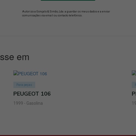
Autorizo a Gonçalo & Simão, Lda. a guardar os meus dados e a enviar
comunicações via email ou contacto telefónico.
esse em
Para peças
PEUGEOT 106
P
1999 - Gasolina
19