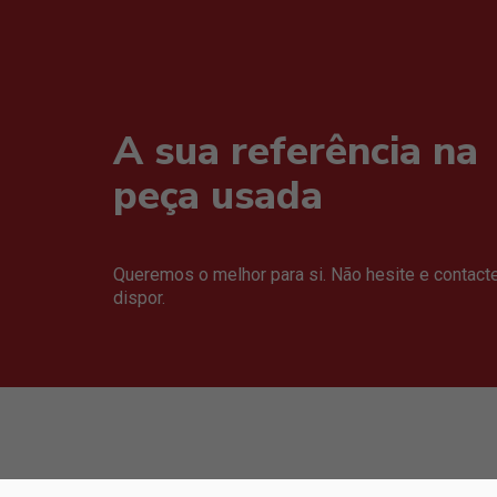
A sua referência na
peça usada
Queremos o melhor para si. Não hesite e contact
dispor.