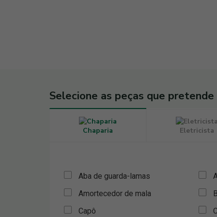
Selecione as peças que pretende
Chaparia
Eletricista
Aba de guarda-lamas
A
Amortecedor de mala
B
Capô
C