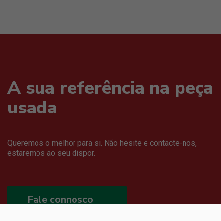
A sua referência na peça
usada
Queremos o melhor para si. Não hesite e contacte-nos,
estaremos ao seu dispor.
Fale connosco