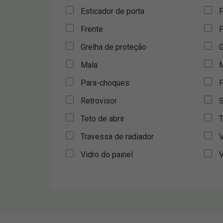
Esticador de porta
F
Frente
F
Grelha de proteção
G
Mala
M
Para-choques
P
Retrovisor
S
Teto de abrir
T
Travessa de radiador
V
Vidro do painel
V