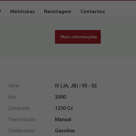
V
Matrículas
Reciclagem
Contactos
Mais informações
Série
IV (JA, JB) | 95 - 02
Ano
2000
Cilindrada
1250 Cc
Transmissão
Manual
Combustivel
Gasolina