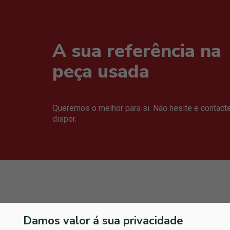
A sua referência na
peça usada
Queremos o melhor para si. Não hesite e contact
dispor.
Damos valor á sua privacidade