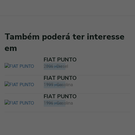
Também poderá ter interesse
em
FIAT PUNTO
2006 - Diesel
Para peças
FIAT PUNTO
1999 - Gasolina
Para peças
FIAT PUNTO
1996 - Gasolina
Para peças