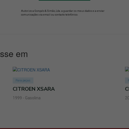
Autorizo a Gonçalo & Simão, Lda. a guardar os meus dados e a enviar
comunicações via email ou contacto telefónico.
esse em
Para peças
CITROEN XSARA
C
1999 - Gasolina
20