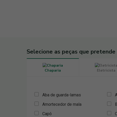
Selecione as peças que pretende
Chaparia
Eletricista
Aba de guarda-lamas
A
Amortecedor de mala
B
Capô
C