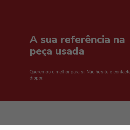
A sua referência na
peça usada
Queremos o melhor para si. Não hesite e contact
dispor.