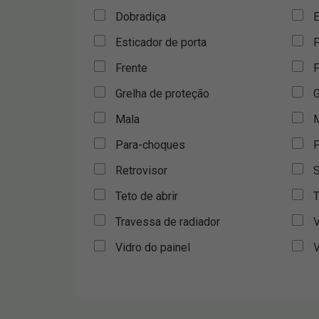
Dobradiça
E
Esticador de porta
F
Frente
F
Grelha de proteção
G
Mala
M
Para-choques
P
Retrovisor
S
Teto de abrir
T
Travessa de radiador
V
Vidro do painel
V