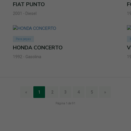
FIAT PUNTO
F
2001 - Diesel
19
Para peças
HONDA CONCERTO
V
1992 - Gasolina
19
«
1
2
3
4
5
»
Página 1 de 91